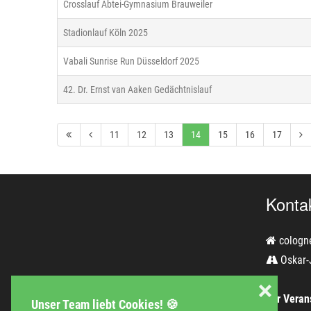
Crosslauf Abtei-Gymnasium Brauweiler
Stadionlauf Köln 2025
Vabali Sunrise Run Düsseldorf 2025
42. Dr. Ernst van Aaken Gedächtnislauf
11
12
13
14
15
16
17
Konta
cologn
Oskar-
❌
Für Verans
Unser Team liebt Cookies! 🍪