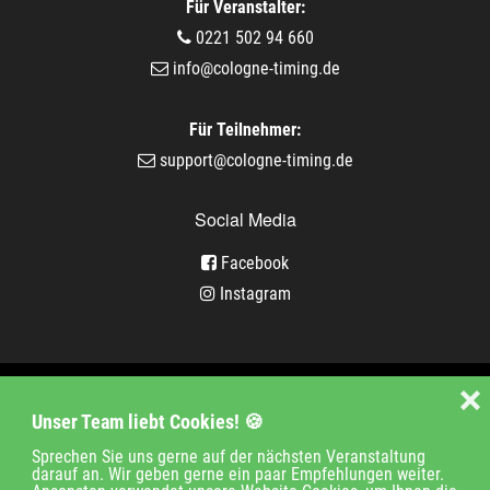
Für Veranstalter:
0221 502 94 660
info@cologne-timing.de
Für Teilnehmer:
support@cologne-timing.de
Social Media
Facebook
Instagram
Veranstaltungen
❌
Unser Team liebt Cookies! 🍪
Unternehmen
Jobs
Kontakt
Sprechen Sie uns gerne auf der nächsten Veranstaltung
darauf an. Wir geben gerne ein paar Empfehlungen weiter.
Impressum