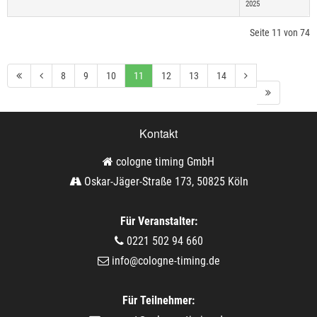
2025
Seite 11 von 74
8
9
10
11
12
13
14
Kontakt
cologne timing GmbH
Oskar-Jäger-Straße 173, 50825 Köln
Für Veranstalter:
0221 502 94 660
info@cologne-timing.de
Für Teilnehmer: