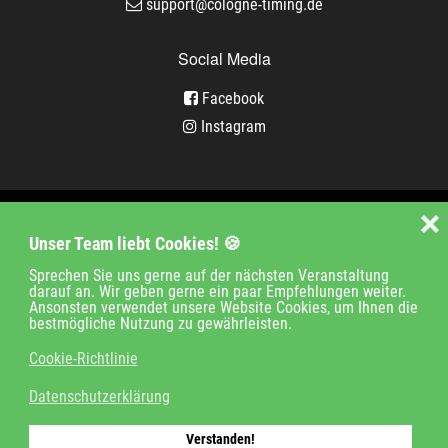
support@cologne-timing.de
Social Media
Facebook
Instagram
Veranstaltungen
❌
Unser Team liebt Cookies! 🍪
Unternehmen
Jobs
Kontakt
Sprechen Sie uns gerne auf der nächsten Veranstaltung
darauf an. Wir geben gerne ein paar Empfehlungen weiter.
Impressum
Ansonsten verwendet unsere Website Cookies, um Ihnen die
bestmögliche Nutzung zu gewährleisten.
Datenschutz
Cookie-Richtlinie
Login
Datenschutzerklärung
© 2018-2021 cologne timing GmbH
Verstanden!