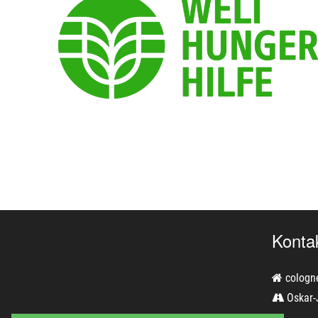
Konta
cologn
Oskar-