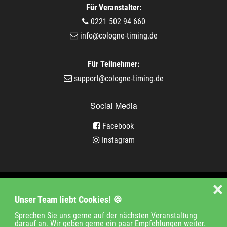
Für Veranstalter:
0221 502 94 660
info@cologne-timing.de
Für Teilnehmer:
support@cologne-timing.de
Social Media
Facebook
Instagram
Veranstaltungen
❌
Unser Team liebt Cookies! 🍪
Unternehmen
Jobs
Kontakt
Sprechen Sie uns gerne auf der nächsten Veranstaltung
darauf an. Wir geben gerne ein paar Empfehlungen weiter.