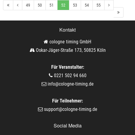
49
50
51
52
53
54
55
Kontakt
cologne timing GmbH
Oskar-Jäger-Straße 173, 50825 Köln
Für Veranstalter:
0221 502 94 660
info@cologne-timing.de
Für Teilnehmer:
support@cologne-timing.de
Social Media