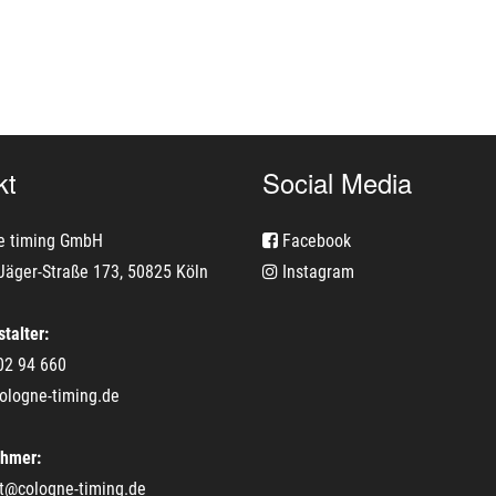
kt
Social Media
e timing GmbH
Facebook
Jäger-Straße 173, 50825 Köln
Instagram
talter:
02 94 660
ologne-timing.de
ehmer:
t@cologne-timing.de