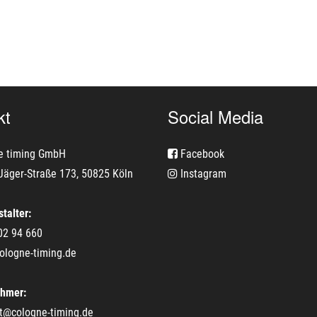
kt
Social Media
e timing GmbH
Facebook
Jäger-Straße 173, 50825 Köln
Instagram
talter:
02 94 660
ologne-timing.de
ehmer:
t@cologne-timing.de