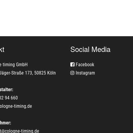
kt
Social Media
e timing GmbH
Facebook
Jäger-Straße 173, 50825 Köln
Instagram
talter:
02 94 660
ologne-timing.de
ehmer:
t@cologne-timing.de