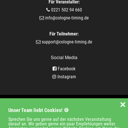
Für Veranstalter:
0221 502 94 660
info@cologne-timing.de
Für Teilnehmer:
support@cologne-timing.de
Social Media
Facebook
Instagram
Veranstaltungen
❌
Unser Team liebt Cookies! 🍪
Unternehmen
Jobs
Kontakt
Sprechen Sie uns gerne auf der nächsten Veranstaltung
darauf an. Wir geben gerne ein paar Empfehlungen weiter.
Impressum