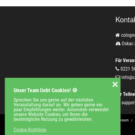
Konta
cologn
Oskar-
Für Verans
0221 5
info@c
❌
Unser Team liebt Cookies! 🍪
Für Teiln
Sprechen Sie uns gerne auf der nächsten
suppor
Veranstaltung darauf an. Wir geben gerne ein
paar Empfehlungen weiter. Ansonsten verwendet
unsere Website Cookies, um Ihnen die
bestmögliche Nutzung zu gewährleisten.
Veranstaltungen
Unternehmen
Jobs
Kontakt
Impressum
Cookie-Richtlinie