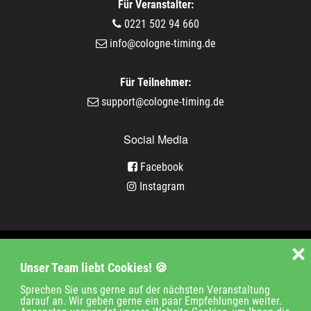
Für Veranstalter:
0221 502 94 660
info@cologne-timing.de
Für Teilnehmer:
support@cologne-timing.de
Social Media
Facebook
Instagram
Veranstaltungen
❌
Unser Team liebt Cookies! 🍪
Unternehmen
Jobs
Kontakt
Sprechen Sie uns gerne auf der nächsten Veranstaltung
darauf an. Wir geben gerne ein paar Empfehlungen weiter.
Impressum