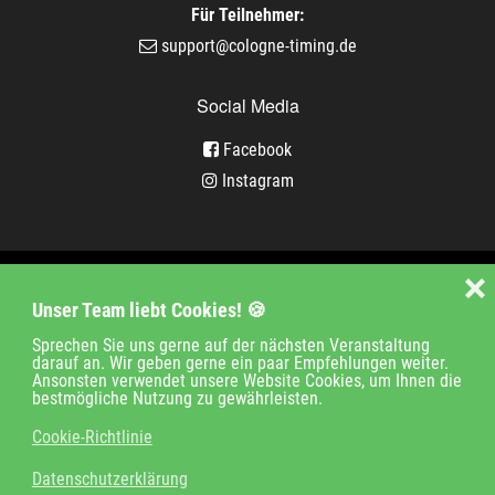
Für Teilnehmer:
support@cologne-timing.de
Social Media
Facebook
Instagram
Veranstaltungen
❌
Unser Team liebt Cookies! 🍪
Unternehmen
Jobs
Kontakt
Sprechen Sie uns gerne auf der nächsten Veranstaltung
darauf an. Wir geben gerne ein paar Empfehlungen weiter.
Impressum
Ansonsten verwendet unsere Website Cookies, um Ihnen die
bestmögliche Nutzung zu gewährleisten.
Datenschutz
Cookie-Richtlinie
Login
Datenschutzerklärung
© 2018-2021 cologne timing GmbH