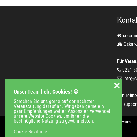
Konta
cologn
Oskar-
Für Verans
0221 5
info@c
❌
Unser Team liebt Cookies! 🍪
Für Teiln
Sprechen Sie uns gerne auf der nächsten
suppor
Veranstaltung darauf an. Wir geben gerne ein
paar Empfehlungen weiter. Ansonsten verwendet
unsere Website Cookies, um Ihnen die
bestmögliche Nutzung zu gewährleisten.
Veranstaltungen
Unternehmen
Jobs
Kontakt
Impressum
Cookie-Richtlinie