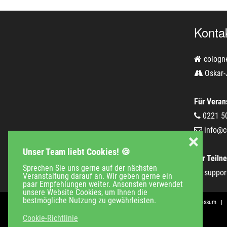
Konta
cologn
Oskar-
Für Verans
0221 5
info@c
❌
Unser Team liebt Cookies! 🍪
Für Teiln
Sprechen Sie uns gerne auf der nächsten
suppor
Veranstaltung darauf an. Wir geben gerne ein
paar Empfehlungen weiter. Ansonsten verwendet
unsere Website Cookies, um Ihnen die
bestmögliche Nutzung zu gewährleisten.
Veranstaltungen
Unternehmen
Jobs
Kontakt
Impressum
Cookie-Richtlinie