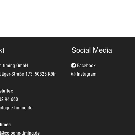
kt
Social Media
e timing GmbH
Facebook
Jäger-Straße 173, 50825 Köln
Instagram
talter:
02 94 660
ologne-timing.de
ehmer:
t@cologne-timing.de