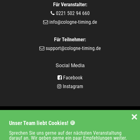
Für Veranstalter:
0221 502 94 660
info@cologne-timing.de
Für Teilnehmer:
support@cologne-timing.de
Social Media
Facebook
Instagram
Veranstaltungen
❌
Unser Team liebt Cookies! 🍪
Unternehmen
Jobs
Kontakt
Sprechen Sie uns gerne auf der nächsten Veranstaltung
darauf an. Wir geben gerne ein paar Empfehlungen weiter.