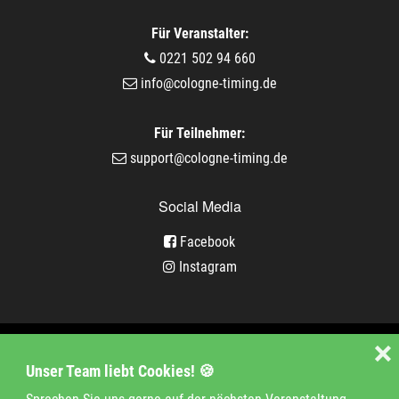
Für Veranstalter:
0221 502 94 660
info@cologne-timing.de
Für Teilnehmer:
support@cologne-timing.de
Social Media
Facebook
Instagram
Veranstaltungen
❌
Unser Team liebt Cookies! 🍪
Unternehmen
Jobs
Kontakt