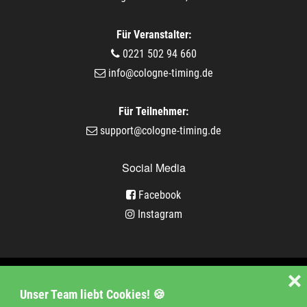
Für Veranstalter:
0221 502 94 660
info@cologne-timing.de
Für Teilnehmer:
support@cologne-timing.de
Social Media
Facebook
Instagram
Veranstaltungen
❌
Unser Team liebt Cookies! 🍪
Unternehmen