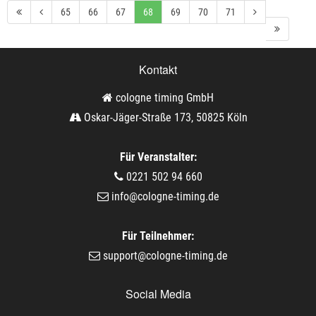
65
66
67
68
69
70
71
Kontakt
cologne timing GmbH
Oskar-Jäger-Straße 173, 50825 Köln
Für Veranstalter:
0221 502 94 660
info@cologne-timing.de
Für Teilnehmer:
support@cologne-timing.de
Social Media