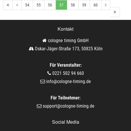
54
55
56
57
58
59
60
Kontakt
cologne timing GmbH
Oskar-Jäger-Straße 173, 50825 Köln
Für Veranstalter:
0221 502 94 660
info@cologne-timing.de
Für Teilnehmer:
support@cologne-timing.de
Social Media