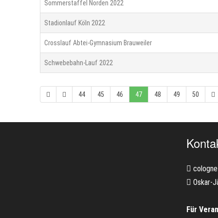
Sommerstaffel Norden 2022
Stadionlauf Köln 2022
Crosslauf Abtei-Gymnasium Brauweiler
Schwebebahn-Lauf 2022
44
45
46
47
48
49
50
Konta
cologne
Oskar-J
Für Veran