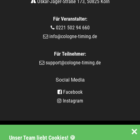
Oskar-Jäger-Straße 173, 50825 Köln
Für Veranstalter:
0221 502 94 660
info@cologne-timing.de
Für Teilnehmer:
support@cologne-timing.de
Social Media
Facebook
Instagram
Veranstaltungen
❌
Unser Team liebt Cookies! 🍪
Unternehmen