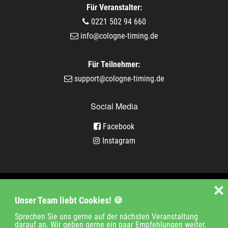
Für Veranstalter:
0221 502 94 660
info@cologne-timing.de
Für Teilnehmer:
support@cologne-timing.de
Social Media
Facebook
Instagram
Veranstaltungen
❌
Unser Team liebt Cookies! 🍪
Unternehmen
Jobs
Kontakt
Sprechen Sie uns gerne auf der nächsten Veranstaltung
darauf an. Wir geben gerne ein paar Empfehlungen weiter.